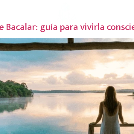
os
Experiencias
Restaurante
Reti
e Bacalar: guía para vivirla cons