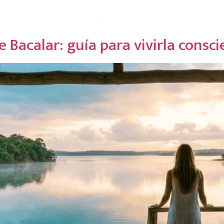
os
Experiencias
Restaurante
Reti
e Bacalar: guía para vivirla cons